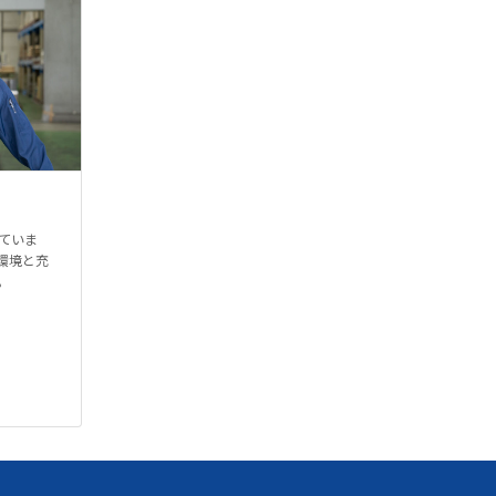
ていま
環境と充
。