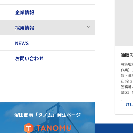
企業情報
採用情報
NEWS
通販
お問い合わせ
募集職
作業）
験・資
迎 給与
勤務地
筑区川向
詳
沼田商事「タノム」発注ページ