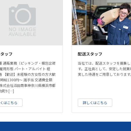
スタッフ
配送スタッフ
種 通販業務（ピッキング・梱包出荷
当社では、配送スタッフを募集し
 雇用形態 パート・アルバイト 経
す。正社員として、安定した就業
格 【歓迎】未経験の方女性の方大歓
実した待遇をご用意しております
 時給1300円～ 諸手当 交通費全額
 株式会社沼田商事神奈川県横浜市都
町9 […]
しくはこちら
詳しくはこちら