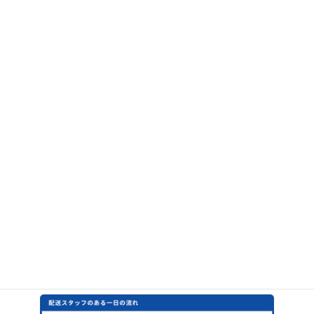
お客様に望まれる以上のサービスを提供し
たい
まずは一人前の配送スタッフとして早く独り立ちし、会社
の売上アップに貢献することが目標です。また、ただ頼ま
れた荷物を運ぶだけの存在ではなく、周りの先輩方のよう
に、お客様との会話を通じて望まれた以上のサービスを提
供できる存在になれればいいなと思っています。